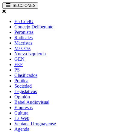
SECCIONES
En CdelU
Concejo Deliberante
Peronistas
Radicales
Macristas
Masistas
Nueva Izquierda
GEN
FEF
PS
Clasificados
Política
Sociedad
Legislativas
Opinión
Babel Audiovisual
Empresas
Cultura
La Web
Ventana Uruguayense
Agenda