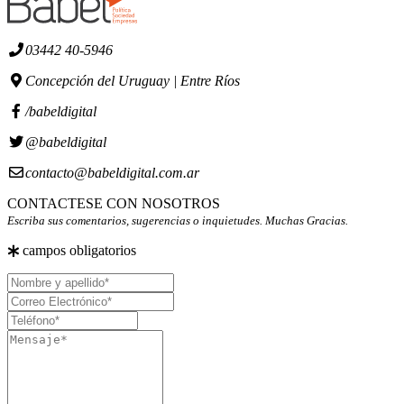
03442 40-5946
Concepción del Uruguay | Entre Ríos
/babeldigital
@babeldigital
contacto@babeldigital.com.ar
CONTACTESE CON NOSOTROS
Escriba sus comentarios, sugerencias o inquietudes. Muchas Gracias.
campos obligatorios
Nombre
y
Correo
apellido
Electrónico
Teléfono
Mensaje