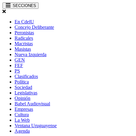
SECCIONES
En CdelU
Concejo Deliberante
Peronistas
Radicales
Macristas
Masistas
Nueva Izquierda
GEN
FEF
PS
Clasificados
Política
Sociedad
Legislativas
Opinión
Babel Audiovisual
Empresas
Cultura
La Web
Ventana Uruguayense
Agenda