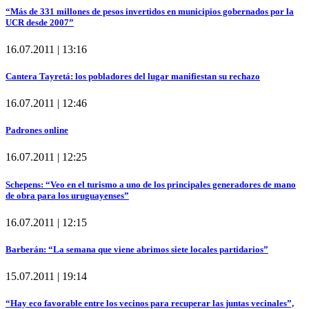
“Más de 331 millones de pesos invertidos en municipios gobernados por la
UCR desde 2007”
16.07.2011 | 13:16
Cantera Tayretá: los pobladores del lugar manifiestan su rechazo
16.07.2011 | 12:46
Padrones online
16.07.2011 | 12:25
Schepens: “Veo en el turismo a uno de los principales generadores de mano
de obra para los uruguayenses”
16.07.2011 | 12:15
Barberán: “La semana que viene abrimos siete locales partidarios”
15.07.2011 | 19:14
“Hay eco favorable entre los vecinos para recuperar las juntas vecinales”,