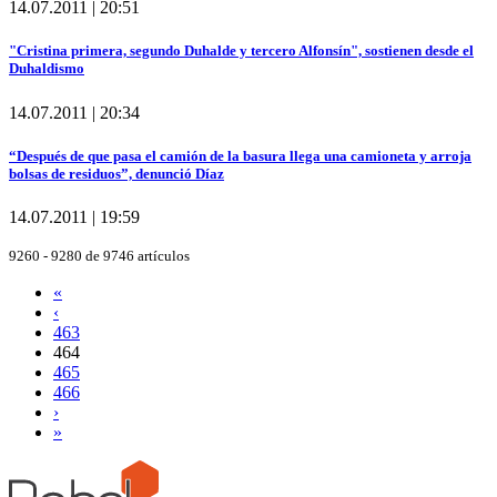
14.07.2011 | 20:51
"Cristina primera, segundo Duhalde y tercero Alfonsín", sostienen desde el
Duhaldismo
14.07.2011 | 20:34
“Después de que pasa el camión de la basura llega una camioneta y arroja
bolsas de residuos”, denunció Díaz
14.07.2011 | 19:59
9260 - 9280 de 9746 artículos
«
‹
463
464
465
466
›
»