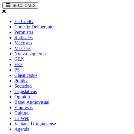
SECCIONES
En CdelU
Concejo Deliberante
Peronistas
Radicales
Macristas
Masistas
Nueva Izquierda
GEN
FEF
PS
Clasificados
Política
Sociedad
Legislativas
Opinión
Babel Audiovisual
Empresas
Cultura
La Web
Ventana Uruguayense
Agenda