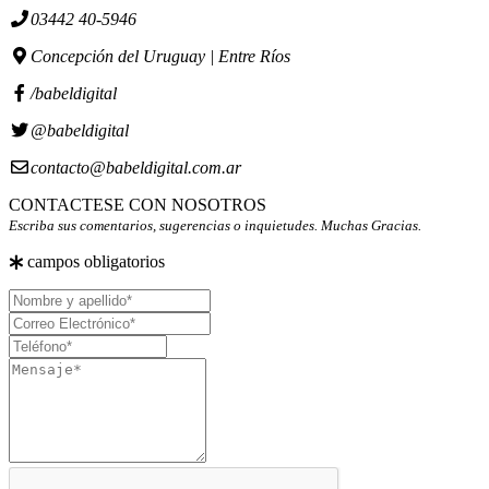
03442 40-5946
Concepción del Uruguay | Entre Ríos
/babeldigital
@babeldigital
contacto@babeldigital.com.ar
CONTACTESE CON NOSOTROS
Escriba sus comentarios, sugerencias o inquietudes. Muchas Gracias.
campos obligatorios
Nombre
y
Correo
apellido
Electrónico
Teléfono
Mensaje