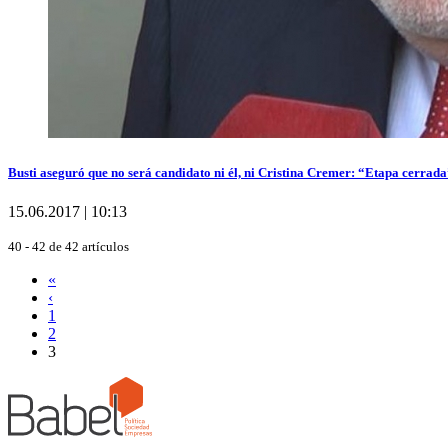
Busti aseguró que no será candidato ni él, ni Cristina Cremer: “Etapa cerrad
15.06.2017 | 10:13
40 - 42 de 42 artículos
«
‹
1
2
3