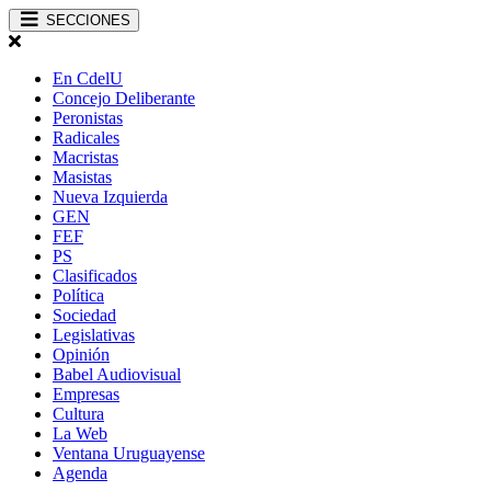
SECCIONES
En CdelU
Concejo Deliberante
Peronistas
Radicales
Macristas
Masistas
Nueva Izquierda
GEN
FEF
PS
Clasificados
Política
Sociedad
Legislativas
Opinión
Babel Audiovisual
Empresas
Cultura
La Web
Ventana Uruguayense
Agenda