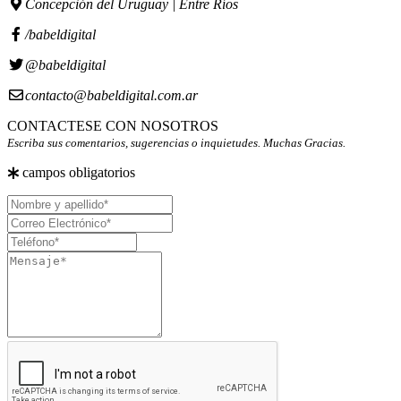
Concepción del Uruguay | Entre Ríos
/babeldigital
@babeldigital
contacto@babeldigital.com.ar
CONTACTESE CON NOSOTROS
Escriba sus comentarios, sugerencias o inquietudes. Muchas Gracias.
campos obligatorios
Nombre
y
Correo
apellido
Electrónico
Teléfono
Mensaje