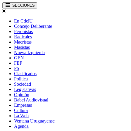
SECCIONES
En CdelU
Concejo Deliberante
Peronistas
Radicales
Macristas
Masistas
Nueva Izquierda
GEN
FEF
PS
Clasificados
Política
Sociedad
Legislativas
Opinión
Babel Audiovisual
Empresas
Cultura
La Web
Ventana Uruguayense
Agenda