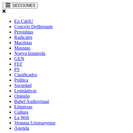
SECCIONES
En CdelU
Concejo Deliberante
Peronistas
Radicales
Macristas
Masistas
Nueva Izquierda
GEN
FEF
PS
Clasificados
Política
Sociedad
Legislativas
Opinión
Babel Audiovisual
Empresas
Cultura
La Web
Ventana Uruguayense
Agenda