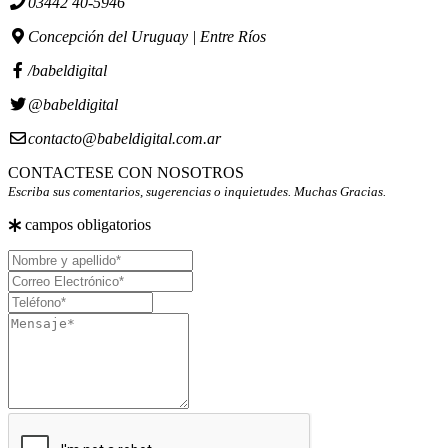
03442 40-5946
Concepción del Uruguay | Entre Ríos
/babeldigital
@babeldigital
contacto@babeldigital.com.ar
CONTACTESE CON NOSOTROS
Escriba sus comentarios, sugerencias o inquietudes. Muchas Gracias.
campos obligatorios
Nombre
y
Correo
apellido
Electrónico
Teléfono
Mensaje