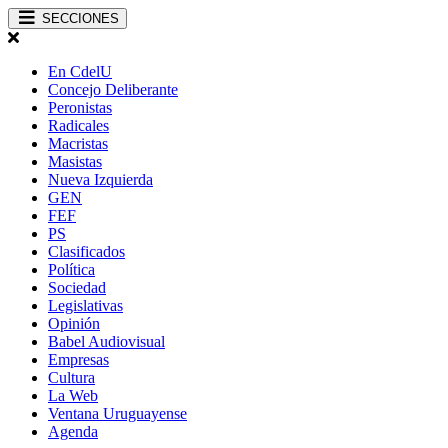
SECCIONES
En CdelU
Concejo Deliberante
Peronistas
Radicales
Macristas
Masistas
Nueva Izquierda
GEN
FEF
PS
Clasificados
Política
Sociedad
Legislativas
Opinión
Babel Audiovisual
Empresas
Cultura
La Web
Ventana Uruguayense
Agenda