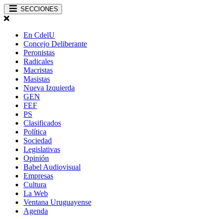
SECCIONES
En CdelU
Concejo Deliberante
Peronistas
Radicales
Macristas
Masistas
Nueva Izquierda
GEN
FEF
PS
Clasificados
Política
Sociedad
Legislativas
Opinión
Babel Audiovisual
Empresas
Cultura
La Web
Ventana Uruguayense
Agenda