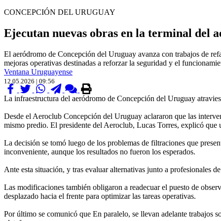
CONCEPCIÓN DEL URUGUAY
Ejecutan nuevas obras en la terminal del
El aeródromo de Concepción del Uruguay avanza con trabajos de refacc
mejoras operativas destinadas a reforzar la seguridad y el funcionamie
Ventana Uruguayense
12.05.2026 | 09:56
La infraestructura del aeródromo de Concepción del Uruguay atraviesa u
Desde el Aeroclub Concepción del Uruguay aclararon que las intervenci
mismo predio. El presidente del Aeroclub, Lucas Torres, explicó que u
La decisión se tomó luego de los problemas de filtraciones que presenta
inconveniente, aunque los resultados no fueron los esperados.
Ante esta situación, y tras evaluar alternativas junto a profesionales 
Las modificaciones también obligaron a readecuar el puesto de observac
desplazado hacia el frente para optimizar las tareas operativas.
Por último se comunicó que En paralelo, se llevan adelante trabajos s