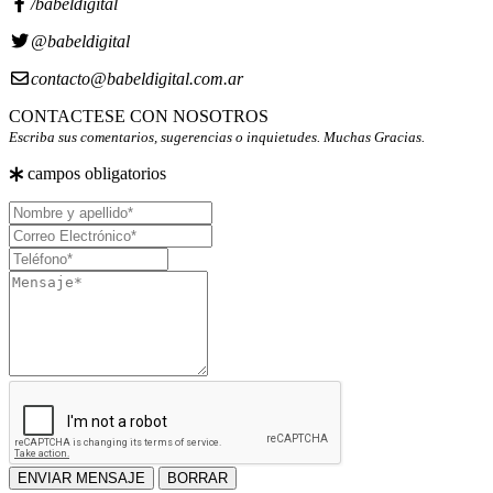
/babeldigital
@babeldigital
contacto@babeldigital.com.ar
CONTACTESE CON NOSOTROS
Escriba sus comentarios, sugerencias o inquietudes. Muchas Gracias.
campos obligatorios
Nombre
y
Correo
apellido
Electrónico
Teléfono
Mensaje
ENVIAR MENSAJE
BORRAR