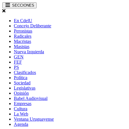
SECCIONES
En CdelU
Concejo Deliberante
Peronistas
Radicales
Macristas
Masistas
Nueva Izquierda
GEN
FEF
PS
Clasificados
Política
Sociedad
Legislativas
Opinión
Babel Audiovisual
Empresas
Cultura
La Web
Ventana Uruguayense
Agenda