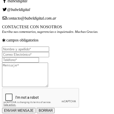
/babeldigital
@babeldigital
contacto@babeldigital.com.ar
CONTACTESE CON NOSOTROS
Escriba sus comentarios, sugerencias o inquietudes. Muchas Gracias.
campos obligatorios
Nombre
y
Correo
apellido
Electrónico
Teléfono
Mensaje
ENVIAR MENSAJE
BORRAR