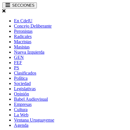
SECCIONES
En CdelU
Concejo Deliberante
Peronistas
Radicales
Macristas
Masistas
Nueva Izquierda
GEN
FEF
PS
Clasificados
Política
Sociedad
Legislativas
Opinión
Babel Audiovisual
Empresas
Cultura
La Web
Ventana Uruguayense
Agenda