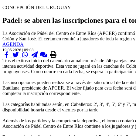
CONCEPCIÓN DEL URUGUAY
Padel: se abren las inscripciones para el
La Asociación de Pádel del Centro de Entre Ríos (APCER) confirmó la r
Colón y San José. El certamen reunirá a jugadores de toda la región y
AGENDA
19.05.2026 | 09:08
Tras el exitoso inicio del calendario anual con más de 240 parejas ins
intensa actividad deportiva. Esta vez se jugará en las canchas de Co
uruguayenses. Como ocurre en cada fecha, se espera la participación de
Las inscripciones pueden realizarse a través del sitio oficial de la 
Battilana, presidente de APCER. El valor fijado para esta fecha será d
completar la inscripción correspondiente.
Las categorías habilitadas serán, en Caballeros: 2ª, 3ª, 4ª, 5ª, 6ª y 7ª,
disponibilidad horaria desde el viernes por la tarde.
Además de los partidos y la competencia deportiva, el torneo contará 
Asociación de Pádel Centro de Entre Ríos contiene a los jugadores y 