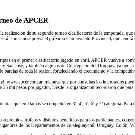
 torneo de APCER
ealización de su segundo torneo clasificatorio de la temporada, que se
 será la instancia previa al próximo Campeonato Provincial, que tendrá
criptas en el primer clasificatorio jugado en abril, APCER vuelve a con
lón y San José, y también algunas de Concepción del Uruguay, ya que la
 parejas de toda la región, fortaleciendo el crecimiento y la competitiv
entidad, www.apcer.com.ar, mientras que por consultas los interesados 
e 35 mil pesos por jugador. Desde la organización recordaron que para pa
 mientras que en Damas se competirá en 3ª, 4ª, 5ª, 6ª y 7ª categoría. Para 
con premios, trofeos y distintos beneficios para los participantes, co
jugadoras de los Departamentos de Gualeguaychú, Uruguay, Colón, Villag