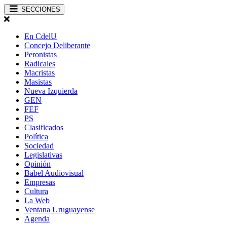
SECCIONES
En CdelU
Concejo Deliberante
Peronistas
Radicales
Macristas
Masistas
Nueva Izquierda
GEN
FEF
PS
Clasificados
Política
Sociedad
Legislativas
Opinión
Babel Audiovisual
Empresas
Cultura
La Web
Ventana Uruguayense
Agenda