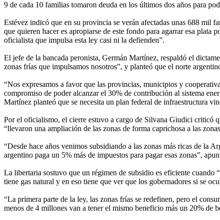
9 de cada 10 familias tomaron deuda en los últimos dos años para pod
Estévez indicó que en su provincia se verán afectadas unas 688 mil fa
que quieren hacer es apropiarse de este fondo para agarrar esa plata
oficialista que impulsa esta ley casi ni la defienden”.
El jefe de la bancada peronista, Germán Martínez, respaldó el dictamen
zonas frías que impulsamos nosotros”, y planteó que el norte argentino 
“Nos expresamos a favor que las provincias, municipios y cooperati
compromiso de poder alcanzar el 30% de contribución al sistema ener
Martínez planteó que se necesita un plan federal de infraestructura vi
Por el oficialismo, el cierre estuvo a cargo de Silvana Giudici critic
“llevaron una ampliación de las zonas de forma caprichosa a las zonas 
“Desde hace años venimos subsidiando a las zonas más ricas de la Arg
argentino paga un 5% más de impuestos para pagar esas zonas”, apun
La libertaria sostuvo que un régimen de subsidio es eficiente cuando 
tiene gas natural y en eso tiene que ver que los gobernadores si se oc
“La primera parte de la ley, las zonas frías se redefinen, pero el con
menos de 4 millones van a tener el mismo beneficio más un 20% de bo