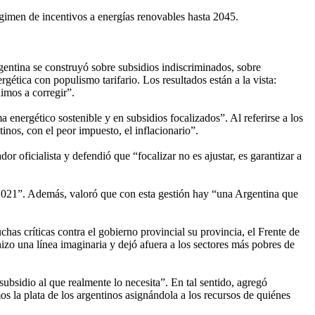
égimen de incentivos a energías renovables hasta 2045.
entina se construyó sobre subsidios indiscriminados, sobre
ergética con populismo tarifario. Los resultados están a la vista:
imos a corregir”.
 energético sostenible y en subsidios focalizados”. Al referirse a los
tinos, con el peor impuesto, el inflacionario”.
dor oficialista y defendió que “focalizar no es ajustar, es garantizar a
n 2021”. Además, valoró que con esta gestión hay “una Argentina que
 críticas contra el gobierno provincial su provincia, el Frente de
zo una línea imaginaria y dejó afuera a los sectores más pobres de
 subsidio al que realmente lo necesita”. En tal sentido, agregó
s la plata de los argentinos asignándola a los recursos de quiénes