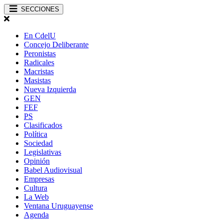
SECCIONES
En CdelU
Concejo Deliberante
Peronistas
Radicales
Macristas
Masistas
Nueva Izquierda
GEN
FEF
PS
Clasificados
Política
Sociedad
Legislativas
Opinión
Babel Audiovisual
Empresas
Cultura
La Web
Ventana Uruguayense
Agenda