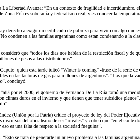
 La Libertad Avanza: “En un contexto de fragilidad e incertidumbre, el 
 Zona Fría es soberanía y federalismo real, y es conocer la temperatur
y derecho a exigir un certificado de pobreza para vivir con algo que e
 “No condenen a las familias argentinas como están condenando a la clas
nsideró que “todos los días nos hablan de la restricción fiscal y de que
illones de pesos a las distribuidoras”.
o Caputo, quien esta tarde tuiteó “Winter is coming” -frase de la serie 
es en las facturas de gas para millones de argentinos”. “Los que la van
no”, concluyó.
“allá por el 2000, el gobierno de Fernando De La Rúa tomó una medida 
 con climas duros en el invierno y que tienen que tener subsidios pleno
ado”.
ez (Unión por la Patria) criticó el proyecto de ley del Poder Ejecutivo
discursos del oficialismo de ser “irreales” y criticó que “en el contex
eso es una falta de respeto a la sociedad fueguina”.
: “Esto se trata de generarle un nuevo problema a las familias argentina