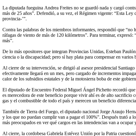
La diputada fueguina Andrea Freites no se guardó nada y cargó contra
más de 25 años”. Defendió, a su vez, el Régimen vigente: “Esta Ley de
provincia-’”.
Contra las palabras de los miembros informantes, respondió que “no ha
ráfagas de viento de más de 120 kilómetros”. Para terminar, expresó:
más”.
De lo más opositores que integran Provincias Unidas, Esteban Paulón co
ciencia o la discapacidad; pero sí hay plata para compensar en varios b
Al cierre de su intervención, se dirigió al asesor presidencial Santiag
efectivamente llegará en un mes, pero cargado de incrementos impagabl
calor de los subsidios estatales y de la motosierra boba de este gobier
El diputado de Encuentro Federal Miguel Ángel Pichetto recordó que 
es merecedora de este beneficio porque vivir ahí es de alto sacrificio
gas y el combustible de todo el país y merecen un beneficio diferenci
También de Tierra del Fuego, el diputado nacional Jorge Araujo Hernánd
y los que no puedan cumplir van a pagar el 100%”. Después trató a los 
más preocupados en ver qué cargos en las intendencias van a ocupar y 
Al cierre, la cordobesa Gabriela Estévez Unión por la Patria cuestionó