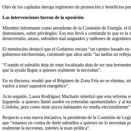
Otro de los capítulos deroga regímenes de promoción y beneficios para
Las intervenciones fueron de la oposición
Miembro informante como presidente de la Comisión de Energía, el lib
distorsiones, sobre privilegios. Eso nos llevó a confundir lo que es la 
desinversión, atraso, subsidios mal asignados y millones de argentino
El mendocino destacó que el Gobierno encara “un camino basado en el equ
gobiernos kirchneristas, cuestionó que años atrás “las tarifas no reflej
“Cuando el subsidio deja de estar focalizado deja de ser una herramienta
que la ayuda llegue a quienes realmente la necesitan”.
En su discurso, resaltó que el Régimen de Zona Fría no se elimina, si
vuelve a tener superávit energético”.
Acto seguido, Laura Rodríguez Machado sintetizó que esta reforma es
Izquierda -a quienes llamó zurdos en reiteradas oportunidades- y al k
Córdoba, pero como tiene pocos habitantes no rendía electoralmente”
Respecto a esta nueva iniciativa, la presidenta de la Comisión de Legisl
que “estamos en contra de darle subsidios a quienes no lo necesitan po
realmente la necesitan, ustedes la usan política”.