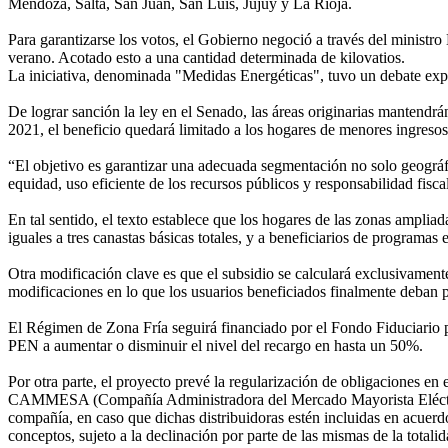
Mendoza, Salta, San Juan, San Luis, Jujuy y La Rioja.
Para garantizarse los votos, el Gobierno negoció a través del ministro
verano. Acotado esto a una cantidad determinada de kilovatios.
La iniciativa, denominada "Medidas Energéticas", tuvo un debate exp
De lograr sanción la ley en el Senado, las áreas originarias mantendr
2021, el beneficio quedará limitado a los hogares de menores ingreso
“El objetivo es garantizar una adecuada segmentación no solo geográf
equidad, uso eficiente de los recursos públicos y responsabilidad fisc
En tal sentido, el texto establece que los hogares de las zonas ampliad
iguales a tres canastas básicas totales, y a beneficiarios de program
Otra modificación clave es que el subsidio se calculará exclusivamente s
modificaciones en lo que los usuarios beneficiados finalmente deban 
El Régimen de Zona Fría seguirá financiado por el Fondo Fiduciario p
PEN a aumentar o disminuir el nivel del recargo en hasta un 50%.
Por otra parte, el proyecto prevé la regularización de obligaciones en
CAMMESA (Compañía Administradora del Mercado Mayorista Eléctrico) a 
compañía, en caso que dichas distribuidoras estén incluidas en acuerd
conceptos, sujeto a la declinación por parte de las mismas de la totali