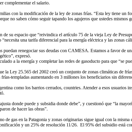
er complementar el salario.
milias con la modificación de la ley de zonas frías. “Esta ley tiene un 
 porque no saben cómo seguir tapando los agujeros que ustedes mismos 
 de su espacio que “reivindica el artículo 75 de la vieja Ley de Presup
“necesita una tarifa diferencial para la energía eléctrica y las zonas cá
vas puedan renegociar sus deudas con CAMESA. Estamos a favor de una 
gético”, expresó.
nculado a la energía y completar las redes de gasoducto para que “se pu
ó que la Ley 25.565 del 2002 creó un conjunto de zonas climáticas de fría
frías-templadas aumentando en 3 millones los beneficiarios sin diferenci
entina como los barrios cerrados, countries. Atender a esos usuarios i
tó.
“ajusta donde puede y subsidia donde debe”, y cuestionó que “la mayorí
uparon de hacer las obras”.
sumo de gas en la Patagonia y zonas originarias sigue igual con la misma
nificación y un 25% de resolución 11/26. El 95% del subsidio está co