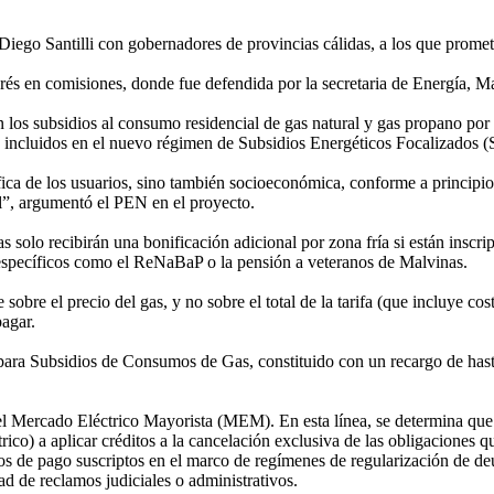
 Diego Santilli con gobernadores de provincias cálidas, a los que prome
rés en comisiones, donde fue defendida por la secretaria de Energía, M
án los subsidios al consumo residencial de gas natural y gas propano po
s incluidos en el nuevo régimen de Subsidios Energéticos Focalizados (
ica de los usuarios, sino también socioeconómica, conforme a principio
al”, argumentó el PEN en el proyecto.
as solo recibirán una bonificación adicional por zona fría si están inscr
as específicos como el ReNaBaP o la pensión a veteranos de Malvinas.
obre el precio del gas, y no sobre el total de la tarifa (que incluye cos
pagar.
ara Subsidios de Consumos de Gas, constituido con un recargo de hasta 
 el Mercado Eléctrico Mayorista (MEM). En esta línea, se determina que e
aplicar créditos a la cancelación exclusiva de las obligaciones que la
os de pago suscriptos en el marco de regímenes de regularización de deu
dad de reclamos judiciales o administrativos.