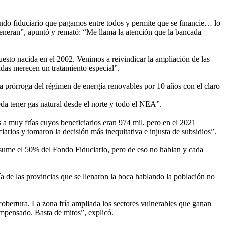
fondo fiduciario que pagamos entre todos y permite que se financie… lo
generan”, apuntó y remató: “Me llama la atención que la bancada
uesto nacida en el 2002. Venimos a reivindicar la ampliación de las
lidas merecen un tratamiento especial”.
prórroga del régimen de energía renovables por 10 años con el claro
eda tener gas natural desde el norte y todo el NEA”.
s a muy frías cuyos beneficiarios eran 974 mil, pero en el 2021
arlos y tomaron la decisión más inequitativa e injusta de subsidios”.
nsume el 50% del Fondo Fiduciario, pero de eso no hablan y cada
a de las provincias que se llenaron la boca hablando la población no
 cobertura. La zona fría ampliada los sectores vulnerables que ganan
mpensado. Basta de mitos”, explicó.