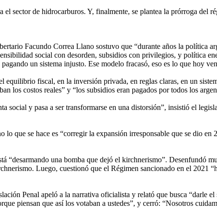
 el sector de hidrocarburos. Y, finalmente, se plantea la prórroga del r
ertario Facundo Correa Llano sostuvo que “durante años la política arg
sensibilidad social con desorden, subsidios con privilegios, y política en
s pagando un sistema injusto. Ese modelo fracasó, eso es lo que hoy ven
ilibrio fiscal, en la inversión privada, en reglas claras, en un sistema
aban los costos reales” y “los subsidios eran pagados por todos los argen
 social y pasa a ser transformarse en una distorsión”, insistió el legisla
no lo que se hace es “corregir la expansión irresponsable que se dio e
tá “desarmando una bomba que dejó el kirchnerismo”. Desenfundó muchas
irchnerismo. Luego, cuestionó que el Régimen sancionado en el 2021 “hi
ación Penal apeló a la narrativa oficialista y relató que busca “darle el
rque piensan que así los votaban a ustedes”, y cerró: “Nosotros cuidamo