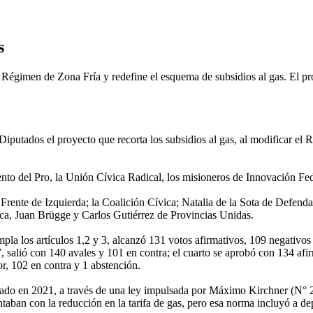
s
 el Régimen de Zona Fría y redefine el esquema de subsidios al gas. El
Diputados el proyecto que recorta los subsidios al gas, al modificar el
to del Pro, la Unión Cívica Radical, los misioneros de Innovación Fed
el Frente de Izquierda; la Coalición Cívica; Natalia de la Sota de Defe
ca, Juan Brügge y Carlos Gutiérrez de Provincias Unidas.
pla los artículos 1,2 y 3, alcanzó 131 votos afirmativos, 109 negativos 
 7, salió con 140 avales y 101 en contra; el cuarto se aprobó con 134 afi
or, 102 en contra y 1 abstención.
ado en 2021, a través de una ley impulsada por Máximo Kirchner (N° 27
aban con la reducción en la tarifa de gas, pero esa norma incluyó a d