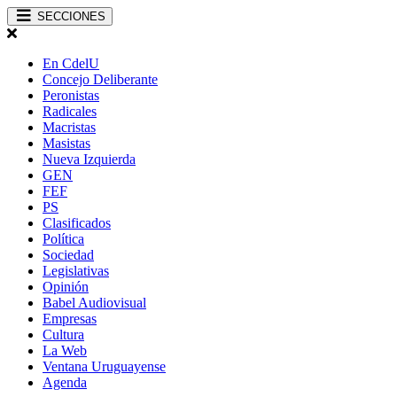
SECCIONES
En CdelU
Concejo Deliberante
Peronistas
Radicales
Macristas
Masistas
Nueva Izquierda
GEN
FEF
PS
Clasificados
Política
Sociedad
Legislativas
Opinión
Babel Audiovisual
Empresas
Cultura
La Web
Ventana Uruguayense
Agenda