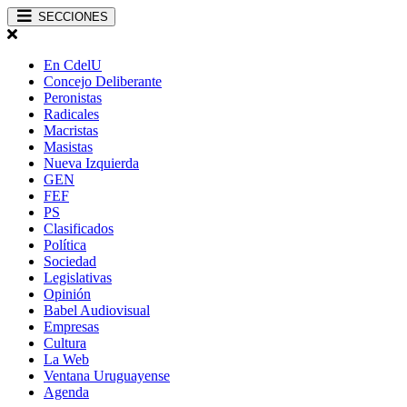
SECCIONES
En CdelU
Concejo Deliberante
Peronistas
Radicales
Macristas
Masistas
Nueva Izquierda
GEN
FEF
PS
Clasificados
Política
Sociedad
Legislativas
Opinión
Babel Audiovisual
Empresas
Cultura
La Web
Ventana Uruguayense
Agenda