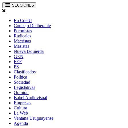
SECCIONES
En CdelU
Concejo Deliberante
Peronistas
Radicales
Macristas
Masistas
Nueva Izquierda
GEN
FEF
PS
Clasificados
Política
Sociedad
Legislativas
Opinión
Babel Audiovisual
Empresas
Cultura
La Web
Ventana Uruguayense
Agenda