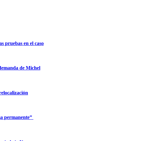
s pruebas en el caso
a demanda de Michel
relocalización
usa permanente”