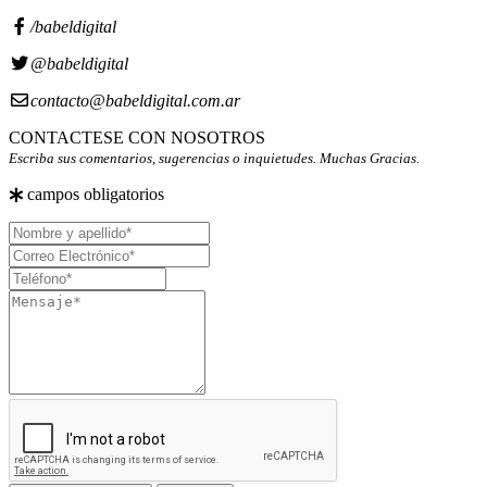
/babeldigital
@babeldigital
contacto@babeldigital.com.ar
CONTACTESE CON NOSOTROS
Escriba sus comentarios, sugerencias o inquietudes. Muchas Gracias.
campos obligatorios
Nombre
y
Correo
apellido
Electrónico
Teléfono
Mensaje