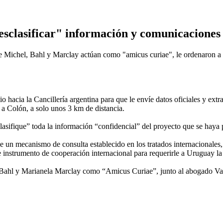
esclasificar" información y comunicaciones 
ue Michel, Bahl y Marclay actúan como "amicus curiae", le ordenaron a l
o hacia la Cancillería argentina para que le envíe datos oficiales y ex
 a Colón, a solo unos 3 km de distancia.
lasifique” toda la información “confidencial” del proyecto que se hay
ilice un mecanismo de consulta establecido en los tratados internaciona
e instrumento de cooperación internacional para requerirle a Uruguay la 
 Bahl y Marianela Marclay como “Amicus Curiae”, junto al abogado Valo