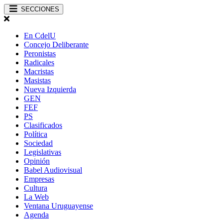
SECCIONES
En CdelU
Concejo Deliberante
Peronistas
Radicales
Macristas
Masistas
Nueva Izquierda
GEN
FEF
PS
Clasificados
Política
Sociedad
Legislativas
Opinión
Babel Audiovisual
Empresas
Cultura
La Web
Ventana Uruguayense
Agenda