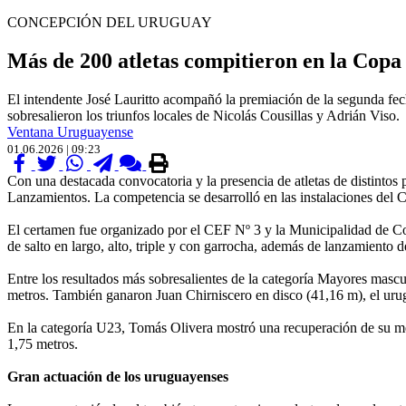
CONCEPCIÓN DEL URUGUAY
Más de 200 atletas compitieron en la Copa
El intendente José Lauritto acompañó la premiación de la segunda fec
sobresalieron los triunfos locales de Nicolás Cousillas y Adrián Viso.
Ventana Uruguayense
01.06.2026 | 09:23
Con una destacada convocatoria y la presencia de atletas de distintos
Lanzamientos. La competencia se desarrolló en las instalaciones del
El certamen fue organizado por el CEF Nº 3 y la Municipalidad de Co
de salto en largo, alto, triple y con garrocha, además de lanzamiento de
Entre los resultados más sobresalientes de la categoría Mayores masc
metros. También ganaron Juan Chirniscero en disco (41,16 m), el uru
En la categoría U23, Tomás Olivera mostró una recuperación de su mej
1,75 metros.
Gran actuación de los uruguayenses