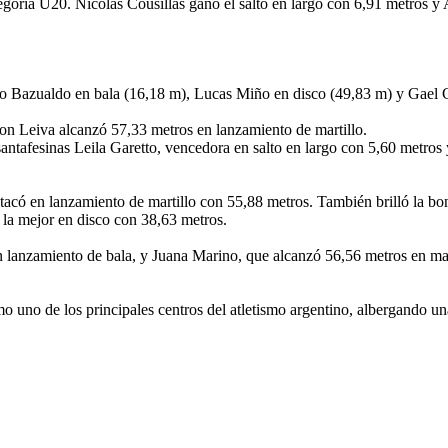
egoría U20. Nicolás Cousillas ganó el salto en largo con 6,91 metros y
go Bazualdo en bala (16,18 m), Lucas Miño en disco (49,83 m) y Gael C
on Leiva alcanzó 57,33 metros en lanzamiento de martillo.
ntafesinas Leila Garetto, vencedora en salto en largo con 5,60 metros 
estacó en lanzamiento de martillo con 55,88 metros. También brilló la b
la mejor en disco con 38,63 metros.
n lanzamiento de bala, y Juana Marino, que alcanzó 56,56 metros en mar
uno de los principales centros del atletismo argentino, albergando una