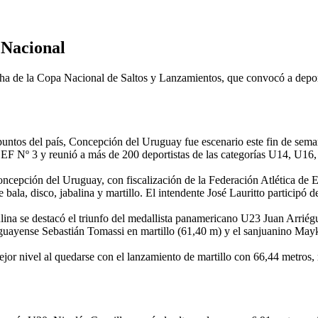
 Nacional
ha de la Copa Nacional de Saltos y Lanzamientos, que convocó a deportis
 puntos del país, Concepción del Uruguay fue escenario este fin de sem
 CEF Nº 3 y reunió a más de 200 deportistas de las categorías U14, U
ncepción del Uruguay, con fiscalización de la Federación Atlética de 
 bala, disco, jabalina y martillo. El intendente José Lauritto participó 
ulina se destacó el triunfo del medallista panamericano U23 Juan Arrié
guayense Sebastián Tomassi en martillo (61,40 m) y el sanjuanino Mayk
or nivel al quedarse con el lanzamiento de martillo con 66,44 metros, 