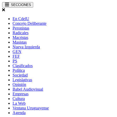
SECCIONES
En CdelU
Concejo Deliberante
Peronistas
Radicales
Macristas
Masistas
Nueva Izquierda
GEN
FEF
PS
Clasificados
Política
Sociedad
Legislativas
Opinión
Babel Audiovisual
Empresas
Cultura
La Web
Ventana Uruguayense
Agenda