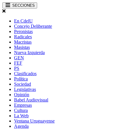
SECCIONES
En CdelU
Concejo Deliberante
Peronistas
Radicales
Macristas
Masistas
Nueva Izquierda
GEN
FEF
PS
Clasificados
Política
Sociedad
Legislativas
Opinión
Babel Audiovisual
Empresas
Cultura
La Web
Ventana Uruguayense
Agenda