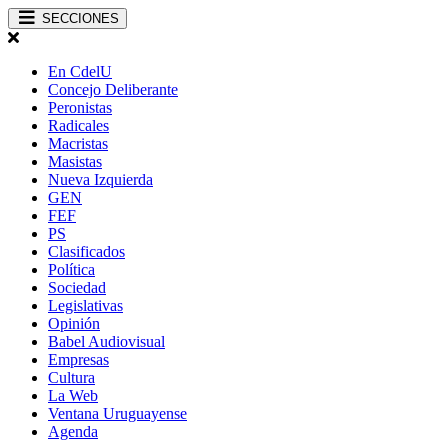
SECCIONES
En CdelU
Concejo Deliberante
Peronistas
Radicales
Macristas
Masistas
Nueva Izquierda
GEN
FEF
PS
Clasificados
Política
Sociedad
Legislativas
Opinión
Babel Audiovisual
Empresas
Cultura
La Web
Ventana Uruguayense
Agenda