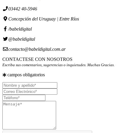
03442 40-5946
Concepción del Uruguay | Entre Ríos
/babeldigital
@babeldigital
contacto@babeldigital.com.ar
CONTACTESE CON NOSOTROS
Escriba sus comentarios, sugerencias o inquietudes. Muchas Gracias.
campos obligatorios
Nombre
y
Correo
apellido
Electrónico
Teléfono
Mensaje