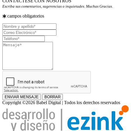
CONTACTESE CON NOSOTROS
Escriba sus comentarios, sugerencias o inquietudes. Muchas Gracias.
campos obligatorios
Nombre
y
Correo
apellido
Electrónico
Teléfono
Mensaje
ENVIAR MENSAJE
BORRAR
Copyright ©2026 Babel Digital | Todos los derechos reservados