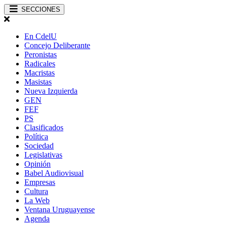
SECCIONES
En CdelU
Concejo Deliberante
Peronistas
Radicales
Macristas
Masistas
Nueva Izquierda
GEN
FEF
PS
Clasificados
Política
Sociedad
Legislativas
Opinión
Babel Audiovisual
Empresas
Cultura
La Web
Ventana Uruguayense
Agenda