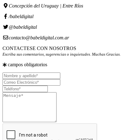
Concepción del Uruguay | Entre Ríos
/babeldigital
@babeldigital
contacto@babeldigital.com.ar
CONTACTESE CON NOSOTROS
Escriba sus comentarios, sugerencias o inquietudes. Muchas Gracias.
campos obligatorios
Nombre
y
Correo
apellido
Electrónico
Teléfono
Mensaje