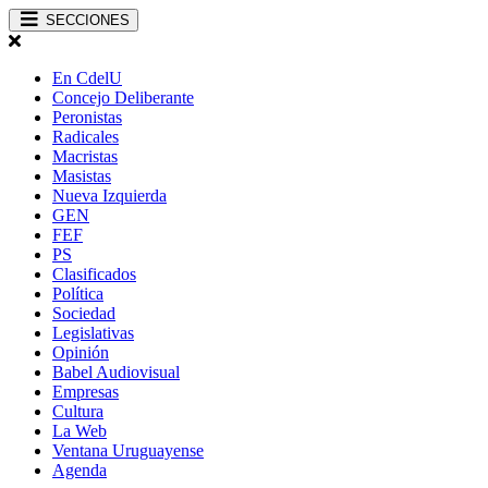
SECCIONES
En CdelU
Concejo Deliberante
Peronistas
Radicales
Macristas
Masistas
Nueva Izquierda
GEN
FEF
PS
Clasificados
Política
Sociedad
Legislativas
Opinión
Babel Audiovisual
Empresas
Cultura
La Web
Ventana Uruguayense
Agenda