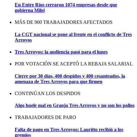
En Entre Ríos cerraron 1074 empresas desde que
gobierna Milei
MÁS DE 900 TRABAJADORES AFECTADOS
La CGT nacional se pone al frente en el conflicto de Tres
Arroyos
Tres Arroyos: la audiencia pasó para el lunes
POR VOTACIÓN SE ACEPTÓ LA REBAJA SALARIAL
Cierre por 30 días, 400 despidos y 400 cesanteados, la
amenaza de Tres Arroyos para que firmen
CONTINÚAN LOS DESPIDOS
Algo huele mal en Granja Tres Arroyos y no son los pollos
TRABAJADORES DE PARO
Falta de pago en Tres Arroyos: Lauritto recibió a los
gremios