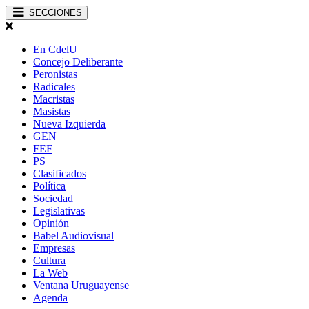
SECCIONES
En CdelU
Concejo Deliberante
Peronistas
Radicales
Macristas
Masistas
Nueva Izquierda
GEN
FEF
PS
Clasificados
Política
Sociedad
Legislativas
Opinión
Babel Audiovisual
Empresas
Cultura
La Web
Ventana Uruguayense
Agenda