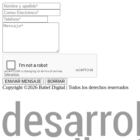
Nombre
y
Correo
apellido
Electrónico
Teléfono
Mensaje
ENVIAR MENSAJE
BORRAR
Copyright ©2026 Babel Digital | Todos los derechos reservados